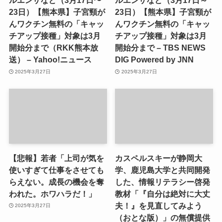
ルエンザなど（3月17日〜
ルエンザなど（3月17日～
23日）【熊本県】子宮頸が
23日）【熊本県】子宮頸が
んワクチン無料の「キャッ
んワクチン無料の「キャッ
チアップ接種」対象は3月
チアップ接種」対象は3月
開始分まで（RKK熊本放
開始分まで – TBS NEWS
送） – Yahoo!ニュース
DIG Powered by JNN
2025年3月27日
2025年3月27日
【悲報】若者「上司が気を
カスペルスキーが静岡大
使いすぎて仕事をさせても
学、鹿児島大学と共同開発
らえない。成長の機会を奪
した、情報リテラシー啓発
われた。ホワハラだ！」
教材「『自分は絶対に大丈
夫！』を見直してみよう
2025年3月27日
（おとな版）」の無償提供