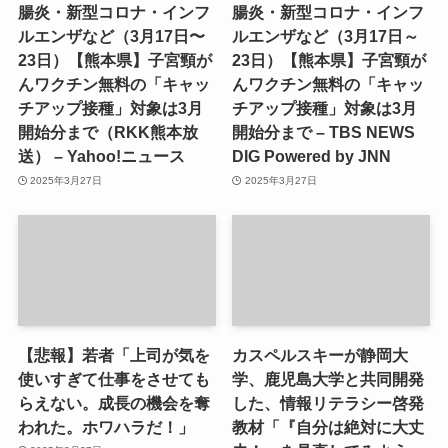
腸炎・新型コロナ・インフ
腸炎・新型コロナ・インフ
ルエンザなど（3月17日〜
ルエンザなど（3月17日～
23日）【熊本県】子宮頸が
23日）【熊本県】子宮頸が
んワクチン無料の「キャッ
んワクチン無料の「キャッ
チアップ接種」対象は3月
チアップ接種」対象は3月
開始分まで（RKK熊本放
開始分まで – TBS NEWS
送） – Yahoo!ニュース
DIG Powered by JNN
2025年3月27日
2025年3月27日
【悲報】若者「上司が気を
カスペルスキーが静岡大
使いすぎて仕事をさせても
学、鹿児島大学と共同開発
らえない。成長の機会を奪
した、情報リテラシー啓発
われた。ホワハラだ！」
教材「『自分は絶対に大丈