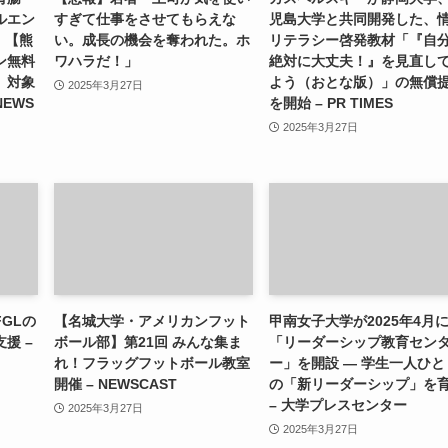
ルエン
すぎて仕事をさせてもらえな
児島大学と共同開発した、
）【熊
い。成長の機会を奪われた。ホ
リテラシー啓発教材「『自
ン無料
ワハラだ！」
絶対に大丈夫！』を見直し
」対象
よう（おとな版）」の無償
2025年3月27日
NEWS
を開始 – PR TIMES
2025年3月27日
GLの
【名城大学・アメリカンフット
甲南女子大学が2025年4月
援 –
ボール部】第21回 みんな集ま
「リーダーシップ教育セン
れ！フラッグフットボール教室
ー」を開設 ― 学生一人ひと
開催 – NEWSCAST
の「新リーダーシップ」を
– 大学プレスセンター
2025年3月27日
2025年3月27日