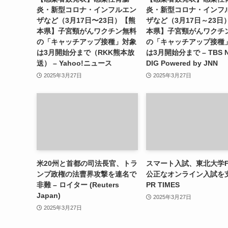
炎・新型コロナ・インフルエン
炎・新型コロナ・インフ
ザなど（3月17日〜23日）【熊
ザなど（3月17日～23日
本県】子宮頸がんワクチン無料
本県】子宮頸がんワクチ
の「キャッチアップ接種」対象
の「キャッチアップ接種
は3月開始分まで（RKK熊本放
は3月開始分まで – TBS 
送） – Yahoo!ニュース
DIG Powered by JNN
2025年3月27日
2025年3月27日
米20州と首都の司法長官、トラ
スマート入試、東北大学F
ンプ政権の法曹界攻撃を連名で
公正なオンライン入試を支
非難 – ロイター (Reuters
PR TIMES
Japan)
2025年3月27日
2025年3月27日