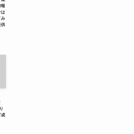
情報
分は
てみ
提供
に
タ
り
育成