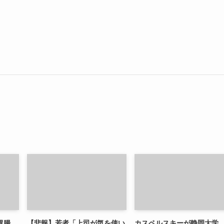
胃腸
【悲報】若者「上司が気を使い
カスペルスキーが静岡大学