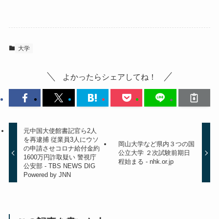
大学
よかったらシェアしてね！
元中国大使館書記官ら2人
を再逮捕 従業員3人にウソ
岡山大学など県内３つの国
の申請させコロナ給付金約
公立大学 ２次試験前期日
1600万円詐取疑い 警視庁
程始まる - nhk.or.jp
公安部 - TBS NEWS DIG
Powered by JNN