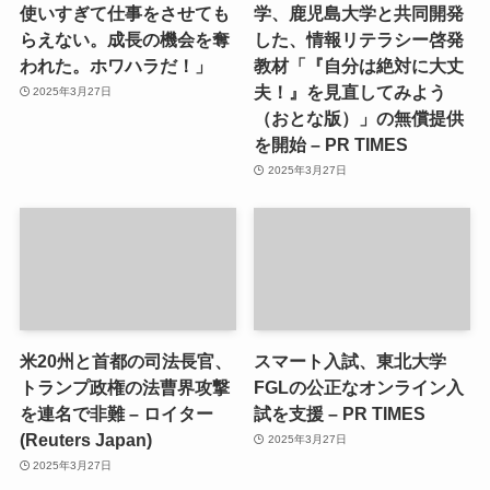
使いすぎて仕事をさせても
学、鹿児島大学と共同開発
らえない。成長の機会を奪
した、情報リテラシー啓発
われた。ホワハラだ！」
教材「『自分は絶対に大丈
夫！』を見直してみよう
2025年3月27日
（おとな版）」の無償提供
を開始 – PR TIMES
2025年3月27日
米20州と首都の司法長官、
スマート入試、東北大学
トランプ政権の法曹界攻撃
FGLの公正なオンライン入
を連名で非難 – ロイター
試を支援 – PR TIMES
(Reuters Japan)
2025年3月27日
2025年3月27日