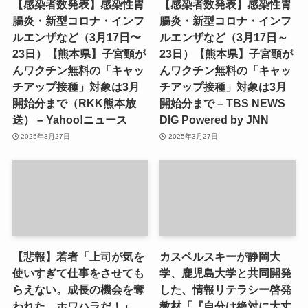
【感染者数発表】感染性胃
【感染者数発表】感染性胃
腸炎・新型コロナ・インフ
腸炎・新型コロナ・インフ
ルエンザなど（3月17日〜
ルエンザなど（3月17日～
23日）【熊本県】子宮頸が
23日）【熊本県】子宮頸が
んワクチン無料の「キャッ
んワクチン無料の「キャッ
チアップ接種」対象は3月
チアップ接種」対象は3月
開始分まで（RKK熊本放
開始分まで – TBS NEWS
送） – Yahoo!ニュース
DIG Powered by JNN
2025年3月27日
2025年3月27日
【悲報】若者「上司が気を
カスペルスキーが静岡大
使いすぎて仕事をさせても
学、鹿児島大学と共同開発
らえない。成長の機会を奪
した、情報リテラシー啓発
われた。ホワハラだ！」
教材「『自分は絶対に大丈