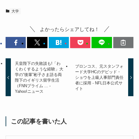
大学
よかったらシェアしてね！
天皇陛下の失敗談も!「わ
ブロンコス、元スタンフォ
くわくするような経験」大
ード大学HCのデビッド・
学の“後輩”彬子さま語る両
ショウを上級人事部門責任
陛下のイギリス留学生活
者に採用 - NFL日本公式サ
（FNNプライム ... -
イト
Yahoo!ニュース
この記事を書いた人