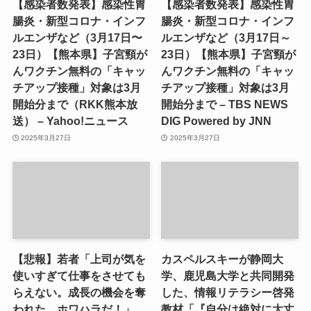
【感染者数発表】感染性胃
【感染者数発表】感染性胃
腸炎・新型コロナ・インフ
腸炎・新型コロナ・インフ
ルエンザなど（3月17日〜
ルエンザなど（3月17日～
23日）【熊本県】子宮頸が
23日）【熊本県】子宮頸が
んワクチン無料の「キャッ
んワクチン無料の「キャッ
チアップ接種」対象は3月
チアップ接種」対象は3月
開始分まで（RKK熊本放
開始分まで – TBS NEWS
送） – Yahoo!ニュース
DIG Powered by JNN
2025年3月27日
2025年3月27日
【悲報】若者「上司が気を
カスペルスキーが静岡大
使いすぎて仕事をさせても
学、鹿児島大学と共同開発
らえない。成長の機会を奪
した、情報リテラシー啓発
われた。ホワハラだ！」
教材「『自分は絶対に大丈