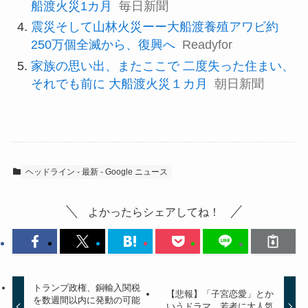
船渡火災1カ月
毎日新聞
震災そして山林火災ーー大船渡養殖アワビ約
250万個全滅から、復興へ
Readyfor
家族の思い出、またここで 二度失った住まい、
それでも前に 大船渡火災１カ月
朝日新聞
ヘッドライン - 最新 - Google ニュース
よかったらシェアしてね！
トランプ政権、銅輸入関税
【悲報】「子宮恋愛」とか
を数週間以内に発動の可能
いうドラマ、若者に大人気