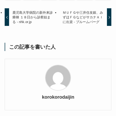
鹿児島大学病院の新外来診
ＭＵＦＧや三井住友銀、み
療棟 １８日から診察始ま
ずほＦＧなどがサカナＡＩ
る - nhk.or.jp
に出資 - ブルームバーグ
この記事を書いた人
korokorodaijin