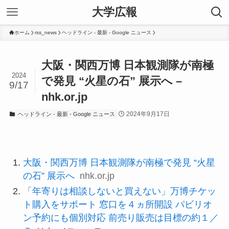
大学広報
ホーム
rss_news
ヘッドライン - 最新 - Google ニュース
大阪・関西万博 日本観測隊が南極
2024
で発見 “火星の石” 展示へ –
9/17
nhk.or.jp
2024年9月17日
ヘッドライン - 最新 - Google ニュース
大阪・関西万博 日本観測隊が南極で発見 “火星
の石” 展示へ
nhk.or.jp
「年寄りは相談しないと買えない」万博チケッ
ト購入をサポート 窓口を４ヵ所開設 パビリオ
ン予約にも個別対応 前売り販売は目標の約１／