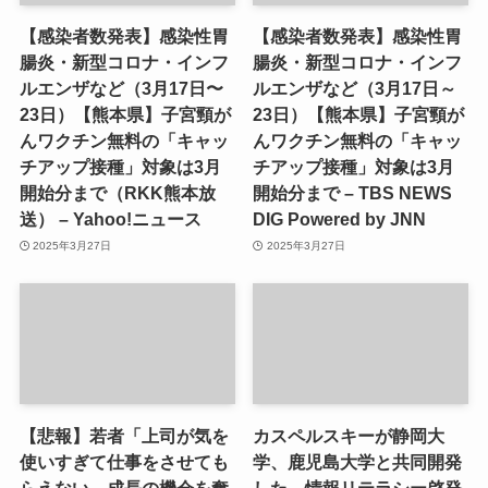
【感染者数発表】感染性胃
【感染者数発表】感染性胃
腸炎・新型コロナ・インフ
腸炎・新型コロナ・インフ
ルエンザなど（3月17日〜
ルエンザなど（3月17日～
23日）【熊本県】子宮頸が
23日）【熊本県】子宮頸が
んワクチン無料の「キャッ
んワクチン無料の「キャッ
チアップ接種」対象は3月
チアップ接種」対象は3月
開始分まで（RKK熊本放
開始分まで – TBS NEWS
送） – Yahoo!ニュース
DIG Powered by JNN
2025年3月27日
2025年3月27日
【悲報】若者「上司が気を
カスペルスキーが静岡大
使いすぎて仕事をさせても
学、鹿児島大学と共同開発
らえない。成長の機会を奪
した、情報リテラシー啓発