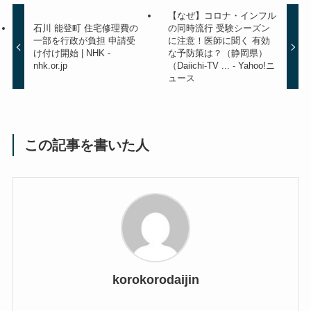
【なぜ】コロナ・インフル
石川 能登町 住宅修理費の
の同時流行 受験シーズン
一部を行政が負担 申請受
に注意！医師に聞く 有効
け付け開始 | NHK -
な予防策は？（静岡県）
nhk.or.jp
（Daiichi-TV ... - Yahoo!ニ
ュース
この記事を書いた人
korokorodaijin