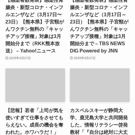
【感染者数発表】感染性胃
【感染者数発表】感染性胃
腸炎・新型コロナ・インフ
腸炎・新型コロナ・インフ
ルエンザなど（3月17日〜
ルエンザなど（3月17日～
23日）【熊本県】子宮頸が
23日）【熊本県】子宮頸が
んワクチン無料の「キャッ
んワクチン無料の「キャッ
チアップ接種」対象は3月
チアップ接種」対象は3月
開始分まで（RKK熊本放
開始分まで – TBS NEWS
送） – Yahoo!ニュース
DIG Powered by JNN
2025年3月27日
2025年3月27日
【悲報】若者「上司が気を
カスペルスキーが静岡大
使いすぎて仕事をさせても
学、鹿児島大学と共同開発
らえない。成長の機会を奪
した、情報リテラシー啓発
われた。ホワハラだ！」
教材「『自分は絶対に大丈