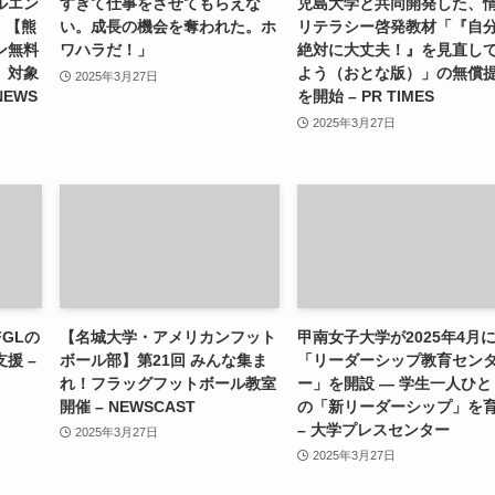
ルエン
すぎて仕事をさせてもらえな
児島大学と共同開発した、
）【熊
い。成長の機会を奪われた。ホ
リテラシー啓発教材「『自
ン無料
ワハラだ！」
絶対に大丈夫！』を見直し
」対象
よう（おとな版）」の無償
2025年3月27日
NEWS
を開始 – PR TIMES
2025年3月27日
GLの
【名城大学・アメリカンフット
甲南女子大学が2025年4月
援 –
ボール部】第21回 みんな集ま
「リーダーシップ教育セン
れ！フラッグフットボール教室
ー」を開設 ― 学生一人ひと
開催 – NEWSCAST
の「新リーダーシップ」を
– 大学プレスセンター
2025年3月27日
2025年3月27日