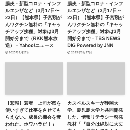
腸炎・新型コロナ・インフ
腸炎・新型コロナ・インフ
ルエンザなど（3月17日〜
ルエンザなど（3月17日～
23日）【熊本県】子宮頸が
23日）【熊本県】子宮頸が
んワクチン無料の「キャッ
んワクチン無料の「キャッ
チアップ接種」対象は3月
チアップ接種」対象は3月
開始分まで（RKK熊本放
開始分まで – TBS NEWS
送） – Yahoo!ニュース
DIG Powered by JNN
2025年3月27日
2025年3月27日
【悲報】若者「上司が気を
カスペルスキーが静岡大
使いすぎて仕事をさせても
学、鹿児島大学と共同開発
らえない。成長の機会を奪
した、情報リテラシー啓発
われた。ホワハラだ！」
教材「『自分は絶対に大丈