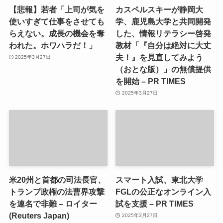
【悲報】若者「上司が気を
カスペルスキーが静岡大
使いすぎて仕事をさせても
学、鹿児島大学と共同開発
らえない。成長の機会を奪
した、情報リテラシー啓発
われた。ホワハラだ！」
教材「『自分は絶対に大丈
夫！』を見直してみよう
2025年3月27日
（おとな版）」の無償提供
を開始 – PR TIMES
2025年3月27日
米20州と首都の司法長官、
スマート入試、東北大学
トランプ政権の法曹界攻撃
FGLの公正なオンライン入
を連名で非難 – ロイター
試を支援 – PR TIMES
(Reuters Japan)
2025年3月27日