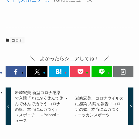
コロナ
よかったらシェアしてね！
岩崎宏美 新型コロナ感染
で入院「とにかく休んで休
岩崎宏美、コロナウイルス
んで休んで治そう コロナ
に感染 入院を報告「コロ
の奴、本当にムカつく」
ナの奴、本当にムカつく」
（スポニチ ... - Yahoo!ニ
- ニッカンスポーツ
ュース