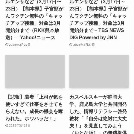
ルエンザなど（3月17日〜
ルエンザなど（3月17日～
23日）【熊本県】子宮頸が
23日）【熊本県】子宮頸が
んワクチン無料の「キャッ
んワクチン無料の「キャッ
チアップ接種」対象は3月
チアップ接種」対象は3月
開始分まで（RKK熊本放
開始分まで – TBS NEWS
送） – Yahoo!ニュース
DIG Powered by JNN
2025年3月27日
2025年3月27日
【悲報】若者「上司が気を
カスペルスキーが静岡大
使いすぎて仕事をさせても
学、鹿児島大学と共同開発
らえない。成長の機会を奪
した、情報リテラシー啓発
われた。ホワハラだ！」
教材「『自分は絶対に大丈
夫！』を見直してみよう
2025年3月27日
（おとな版）」の無償提供