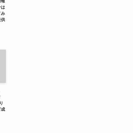
情報
分は
てみ
提供
に
タ
り
育成