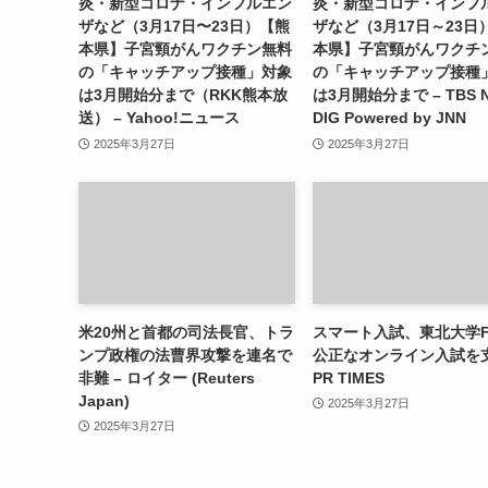
炎・新型コロナ・インフルエン
炎・新型コロナ・インフ
ザなど（3月17日〜23日）【熊
ザなど（3月17日～23日
本県】子宮頸がんワクチン無料
本県】子宮頸がんワクチ
の「キャッチアップ接種」対象
の「キャッチアップ接種
は3月開始分まで（RKK熊本放
は3月開始分まで – TBS 
送） – Yahoo!ニュース
DIG Powered by JNN
2025年3月27日
2025年3月27日
米20州と首都の司法長官、トラ
スマート入試、東北大学F
ンプ政権の法曹界攻撃を連名で
公正なオンライン入試を支
非難 – ロイター (Reuters
PR TIMES
Japan)
2025年3月27日
2025年3月27日