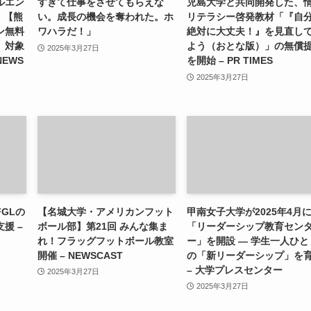
ルエン
すぎて仕事をさせてもらえな
児島大学と共同開発した、
）【熊
い。成長の機会を奪われた。ホ
リテラシー啓発教材「『自
ン無料
ワハラだ！」
絶対に大丈夫！』を見直し
」対象
よう（おとな版）」の無償
2025年3月27日
NEWS
を開始 – PR TIMES
2025年3月27日
GLの
【名城大学・アメリカンフット
甲南女子大学が2025年4月
援 –
ボール部】第21回 みんな集ま
「リーダーシップ教育セン
れ！フラッグフットボール教室
ー」を開設 ― 学生一人ひと
開催 – NEWSCAST
の「新リーダーシップ」を
– 大学プレスセンター
2025年3月27日
2025年3月27日