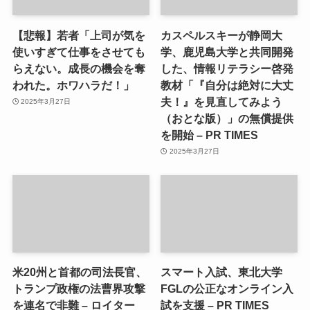
【悲報】若者「上司が気を
カスペルスキーが静岡大
使いすぎて仕事をさせても
学、鹿児島大学と共同開発
らえない。成長の機会を奪
した、情報リテラシー啓発
われた。ホワハラだ！」
教材「『自分は絶対に大丈
夫！』を見直してみよう
2025年3月27日
（おとな版）」の無償提供
を開始 – PR TIMES
2025年3月27日
米20州と首都の司法長官、
スマート入試、東北大学
トランプ政権の法曹界攻撃
FGLの公正なオンライン入
を連名で非難 – ロイター
試を支援 – PR TIMES