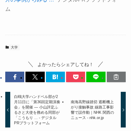
ム
大学
よかったらシェアしてね！
白鴎大学ハンドベル部が2
月11日に「第36回定期演奏
南海高野線踏切 遮断機上
会」を開催 ― 小山評定ふ
がり接触事故 線路工事影
るさと大使を務める同部が
響で誤作動｜NHK 関西の
「こうもり ... - デジタル
ニュース - nhk.or.jp
PRプラットフォーム