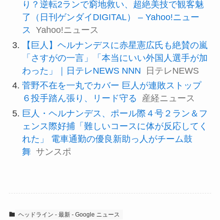
り？逆転2ランで窮地救い、超絶美技で観客魅
了（日刊ゲンダイDIGITAL） – Yahoo!ニュー
ス
Yahoo!ニュース
【巨人】ヘルナンデスに赤星憲広氏も絶賛の嵐
「さすがの一言」「本当にいい外国人選手が加
わった」｜日テレNEWS NNN
日テレNEWS
菅野不在を一丸でカバー 巨人が連敗ストップ
６投手踏ん張り、リード守る
産経ニュース
巨人・ヘルナンデス、ポール際４号２ラン＆フ
ェンス際好捕「難しいコースに体が反応してく
れた」 電車通勤の優良新助っ人がチーム鼓
舞
サンスポ
ヘッドライン - 最新 - Google ニュース