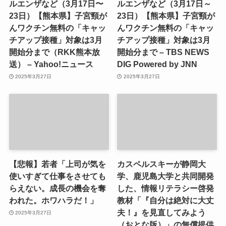
ルエンザなど（3月17日〜
ルエンザなど（3月17日～
23日）【熊本県】子宮頸が
23日）【熊本県】子宮頸が
んワクチン無料の「キャッ
んワクチン無料の「キャッ
チアップ接種」対象は3月
チアップ接種」対象は3月
開始分まで（RKK熊本放
開始分まで – TBS NEWS
送） – Yahoo!ニュース
DIG Powered by JNN
2025年3月27日
2025年3月27日
【悲報】若者「上司が気を
カスペルスキーが静岡大
使いすぎて仕事をさせても
学、鹿児島大学と共同開発
らえない。成長の機会を奪
した、情報リテラシー啓発
われた。ホワハラだ！」
教材「『自分は絶対に大丈
夫！』を見直してみよう
2025年3月27日
（おとな版）」の無償提供