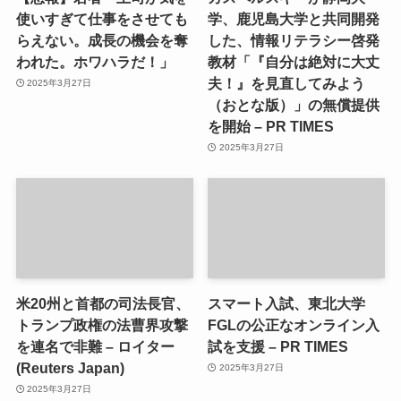
使いすぎて仕事をさせても
学、鹿児島大学と共同開発
らえない。成長の機会を奪
した、情報リテラシー啓発
われた。ホワハラだ！」
教材「『自分は絶対に大丈
夫！』を見直してみよう
2025年3月27日
（おとな版）」の無償提供
を開始 – PR TIMES
2025年3月27日
米20州と首都の司法長官、
スマート入試、東北大学
トランプ政権の法曹界攻撃
FGLの公正なオンライン入
を連名で非難 – ロイター
試を支援 – PR TIMES
(Reuters Japan)
2025年3月27日
2025年3月27日