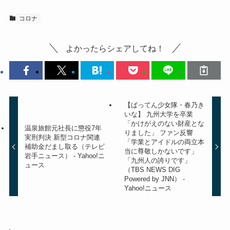
コロナ
よかったらシェアしてね！
【ばってん少女隊・春乃き
いな】 九州大学を卒業
「かけがえのない財産とな
温泉旅館元社長に懲役7年
りました」 ファン反響
実刑判決 新型コロナ関連
「学業とアイドルの両立本
補助金だまし取る（テレビ
当に尊敬しかないです」
岩手ニュース） - Yahoo!ニ
「九州人の誇りです」
ュース
（TBS NEWS DIG
Powered by JNN） -
Yahoo!ニュース