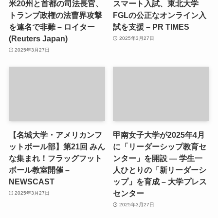
米20州と首都の司法長官、
スマート入試、東北大学
トランプ政権の法曹界攻撃
FGLの公正なオンライン入
を連名で非難 – ロイター
試を支援 – PR TIMES
(Reuters Japan)
2025年3月27日
2025年3月27日
【名城大学・アメリカンフ
甲南女子大学が2025年4月
ットボール部】第21回 みん
に「リーダーシップ教育セ
な集まれ！フラッグフット
ンター」を開設 ― 学生一
ボール教室開催 –
人ひとりの「新リーダーシ
NEWSCAST
ップ」を育成 – 大学プレス
センター
2025年3月27日
2025年3月27日