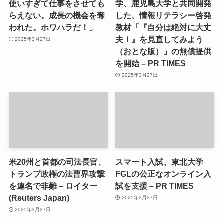
使いすぎて仕事をさせても
学、鹿児島大学と共同開発
らえない。成長の機会を奪
した、情報リテラシー啓発
われた。ホワハラだ！」
教材「『自分は絶対に大丈
夫！』を見直してみよう
2025年3月27日
（おとな版）」の無償提供
を開始 – PR TIMES
2025年3月27日
米20州と首都の司法長官、
スマート入試、東北大学
トランプ政権の法曹界攻撃
FGLの公正なオンライン入
を連名で非難 – ロイター
試を支援 – PR TIMES
(Reuters Japan)
2025年3月27日
2025年3月27日