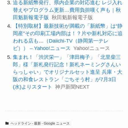
迫る新紙幣発行、県内企業の対応進む レジ入れ
替えやプログラム更新…費用負担嘆く声も｜秋
田魁新報電子版
秋田魁新報電子版
【特別取材】最新技術が満載の「新紙幣」は“静
岡産”その印刷工場内部は！？片や新札対応に追
われる店も…（Daiichi-TV（静岡第一テレ
ビ）） – Yahoo!ニュース
Yahoo!ニュース
集まれ！「渋沢栄一」「津田梅子」「北里柴三
郎」様「新札発行記念！新札ネーミングさんい
らっしゃい」でオリジナルセット進呈 兵庫・大
阪の和食レストラン「ごちそう村」が7月3日
(水)よりスタート
神戸新聞NEXT
ヘッドライン - 最新 - Google ニュース