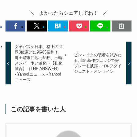
よかったらシェアしてね！
女子バスケ日本、格上の世
界3位豪州に96-85勝利！
ピンマイクの装着を試みた
町田瑠唯に地元熱狂、五輪
石川遼 新作ウェッジで好
メンバー争い激化へ【強化
プレーも披露 - ゴルフダイ
試合】（THE ANSWER）
ジェスト・オンライン
- Yahoo!ニュース - Yahoo!
ニュース
この記事を書いた人