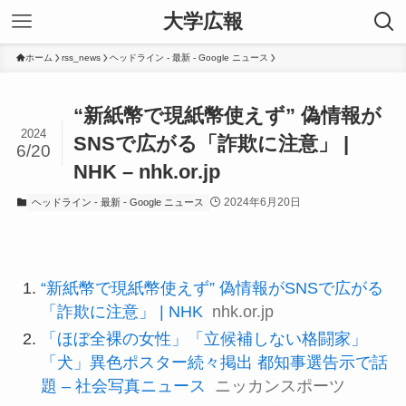
大学広報
ホーム
rss_news
ヘッドライン - 最新 - Google ニュース
“新紙幣で現紙幣使えず” 偽情報が
2024
SNSで広がる「詐欺に注意」 |
6/20
NHK – nhk.or.jp
2024年6月20日
ヘッドライン - 最新 - Google ニュース
“新紙幣で現紙幣使えず” 偽情報がSNSで広がる
「詐欺に注意」 | NHK
nhk.or.jp
「ほぼ全裸の女性」「立候補しない格闘家」
「犬」異色ポスター続々掲出 都知事選告示で話
題 – 社会写真ニュース
ニッカンスポーツ