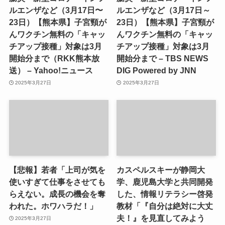
ルエンザなど（3月17日〜
ルエンザなど（3月17日～
23日）【熊本県】子宮頸が
23日）【熊本県】子宮頸が
んワクチン無料の「キャッ
んワクチン無料の「キャッ
チアップ接種」対象は3月
チアップ接種」対象は3月
開始分まで（RKK熊本放
開始分まで – TBS NEWS
送） – Yahoo!ニュース
DIG Powered by JNN
2025年3月27日
2025年3月27日
【悲報】若者「上司が気を
カスペルスキーが静岡大
使いすぎて仕事をさせても
学、鹿児島大学と共同開発
らえない。成長の機会を奪
した、情報リテラシー啓発
われた。ホワハラだ！」
教材「『自分は絶対に大丈
夫！』を見直してみよう
2025年3月27日