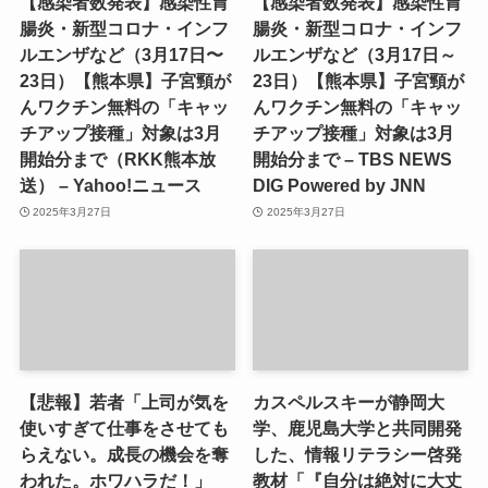
【感染者数発表】感染性胃
【感染者数発表】感染性胃
腸炎・新型コロナ・インフ
腸炎・新型コロナ・インフ
ルエンザなど（3月17日〜
ルエンザなど（3月17日～
23日）【熊本県】子宮頸が
23日）【熊本県】子宮頸が
んワクチン無料の「キャッ
んワクチン無料の「キャッ
チアップ接種」対象は3月
チアップ接種」対象は3月
開始分まで（RKK熊本放
開始分まで – TBS NEWS
送） – Yahoo!ニュース
DIG Powered by JNN
2025年3月27日
2025年3月27日
【悲報】若者「上司が気を
カスペルスキーが静岡大
使いすぎて仕事をさせても
学、鹿児島大学と共同開発
らえない。成長の機会を奪
した、情報リテラシー啓発
われた。ホワハラだ！」
教材「『自分は絶対に大丈