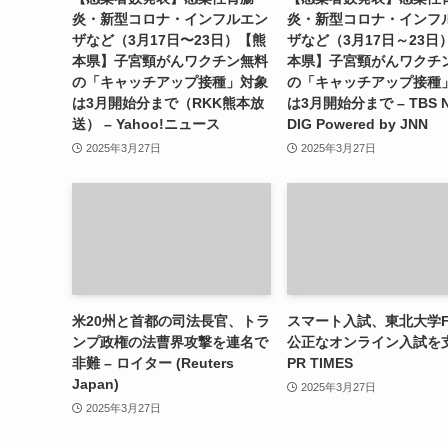
炎・新型コロナ・インフルエン
炎・新型コロナ・インフ
ザなど（3月17日〜23日）【熊
ザなど（3月17日～23日
本県】子宮頸がんワクチン無料
本県】子宮頸がんワクチ
の「キャッチアップ接種」対象
の「キャッチアップ接種
は3月開始分まで（RKK熊本放
は3月開始分まで – TBS 
送） – Yahoo!ニュース
DIG Powered by JNN
2025年3月27日
2025年3月27日
米20州と首都の司法長官、トラ
スマート入試、東北大学F
ンプ政権の法曹界攻撃を連名で
公正なオンライン入試を支
非難 – ロイター (Reuters
PR TIMES
Japan)
2025年3月27日
2025年3月27日