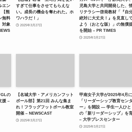
ルエン
すぎて仕事をさせてもらえな
児島大学と共同開発した、
）【熊
い。成長の機会を奪われた。ホ
リテラシー啓発教材「『自
ン無料
ワハラだ！」
絶対に大丈夫！』を見直し
」対象
よう（おとな版）」の無償
2025年3月27日
NEWS
を開始 – PR TIMES
2025年3月27日
GLの
【名城大学・アメリカンフット
甲南女子大学が2025年4月
援 –
ボール部】第21回 みんな集ま
「リーダーシップ教育セン
れ！フラッグフットボール教室
ー」を開設 ― 学生一人ひと
開催 – NEWSCAST
の「新リーダーシップ」を
– 大学プレスセンター
2025年3月27日
2025年3月27日