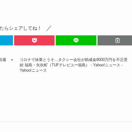
たらシェアしてね！
前週
コロナで休業とうそ…タクシー会社が助成金8000万円を不正受
給 福島・矢吹町（TUFテレビユー福島） - Yahoo!ニュース -
Yahoo!ニュース