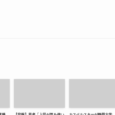
胃腸
【悲報】若者「上司が気を使い
カスペルスキーが静岡大学