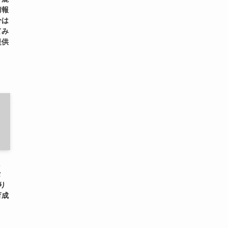
情報
分は
てみ
提供
に
タ
り
育成