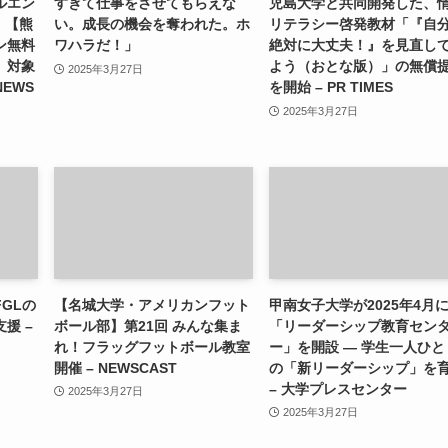
ルエン
すぎて仕事をさせてもらえな
児島大学と共同開発した、
）【熊
い。成長の機会を奪われた。ホ
リテラシー啓発教材「『自
ン無料
ワハラだ！」
絶対に大丈夫！』を見直し
」対象
よう（おとな版）」の無償
2025年3月27日
NEWS
を開始 – PR TIMES
2025年3月27日
GLの
【名城大学・アメリカンフット
甲南女子大学が2025年4月
援 –
ボール部】第21回 みんな集ま
「リーダーシップ教育セン
れ！フラッグフットボール教室
ー」を開設 ― 学生一人ひと
開催 – NEWSCAST
の「新リーダーシップ」を
– 大学プレスセンター
2025年3月27日
2025年3月27日