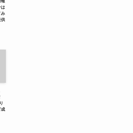
情報
分は
てみ
提供
に
タ
り
育成