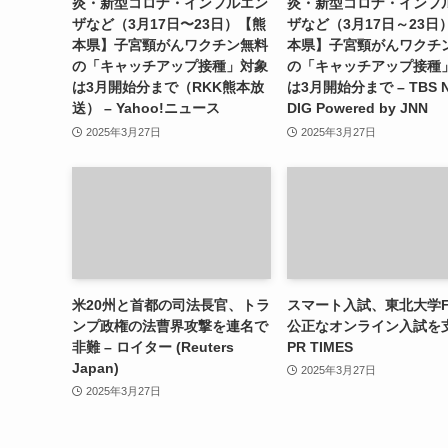
炎・新型コロナ・インフルエン
炎・新型コロナ・インフ
ザなど（3月17日〜23日）【熊
ザなど（3月17日～23日
本県】子宮頸がんワクチン無料
本県】子宮頸がんワクチ
の「キャッチアップ接種」対象
の「キャッチアップ接種
は3月開始分まで（RKK熊本放
は3月開始分まで – TBS 
送） – Yahoo!ニュース
DIG Powered by JNN
2025年3月27日
2025年3月27日
米20州と首都の司法長官、トラ
スマート入試、東北大学F
ンプ政権の法曹界攻撃を連名で
公正なオンライン入試を支
非難 – ロイター (Reuters
PR TIMES
Japan)
2025年3月27日
2025年3月27日