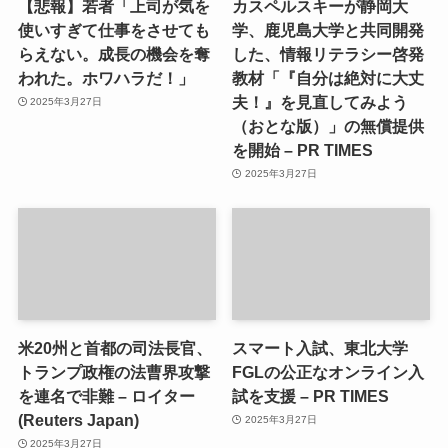
【悲報】若者「上司が気を
カスペルスキーが静岡大
使いすぎて仕事をさせても
学、鹿児島大学と共同開発
らえない。成長の機会を奪
した、情報リテラシー啓発
われた。ホワハラだ！」
教材「『自分は絶対に大丈
夫！』を見直してみよう
2025年3月27日
（おとな版）」の無償提供
を開始 – PR TIMES
2025年3月27日
米20州と首都の司法長官、
スマート入試、東北大学
トランプ政権の法曹界攻撃
FGLの公正なオンライン入
を連名で非難 – ロイター
試を支援 – PR TIMES
(Reuters Japan)
2025年3月27日
2025年3月27日