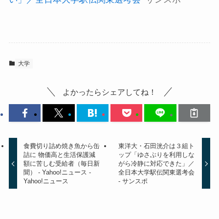
大学
よかったらシェアしてね！
食費切り詰め焼き魚から缶
東洋大・石田洸介は３組ト
詰に 物価高と生活保護減
ップ「ゆさぶりを利用しな
額に苦しむ受給者（毎日新
がら冷静に対応できた」／
聞） - Yahoo!ニュース -
全日本大学駅伝関東選考会
Yahoo!ニュース
- サンスポ