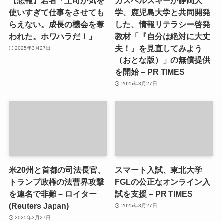
【悲報】若者「上司が気を
カスペルスキーが静岡大
使いすぎて仕事をさせても
学、鹿児島大学と共同開発
らえない。成長の機会を奪
した、情報リテラシー啓発
われた。ホワハラだ！」
教材「『自分は絶対に大丈
夫！』を見直してみよう
2025年3月27日
（おとな版）」の無償提供
を開始 – PR TIMES
2025年3月27日
米20州と首都の司法長官、
スマート入試、東北大学
トランプ政権の法曹界攻撃
FGLの公正なオンライン入
を連名で非難 – ロイター
試を支援 – PR TIMES
(Reuters Japan)
2025年3月27日
2025年3月27日