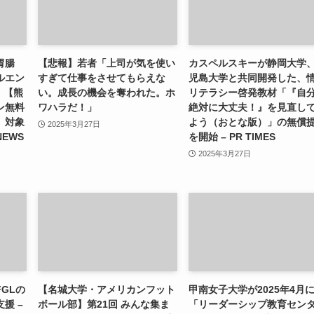
胃腸
【悲報】若者「上司が気を使い
カスペルスキーが静岡大学
ルエン
すぎて仕事をさせてもらえな
児島大学と共同開発した、
）【熊
い。成長の機会を奪われた。ホ
リテラシー啓発教材「『自
ン無料
ワハラだ！」
絶対に大丈夫！』を見直し
」対象
よう（おとな版）」の無償
2025年3月27日
NEWS
を開始 – PR TIMES
2025年3月27日
GLの
【名城大学・アメリカンフット
甲南女子大学が2025年4月
援 –
ボール部】第21回 みんな集ま
「リーダーシップ教育セン