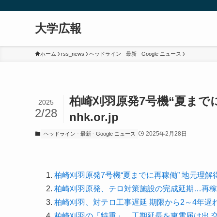
大学広報
ホーム
rss_news
ヘッドライン - 最新 - Google ニュース
柏崎刈羽原発7号機“夏までに
2025
2/28
nhk.or.jp
2025年2月28日
ヘッドライン - 最新 - Google ニュース
柏崎刈羽原発7号機“夏までに再稼働” 地元理
柏崎刈羽原発、テロ対策施設の完成延期…再稼
柏崎刈羽、対テロ工事遅延 期限から2～4年遅
柏崎刈羽の「特重」、工期延長を東電届け出 