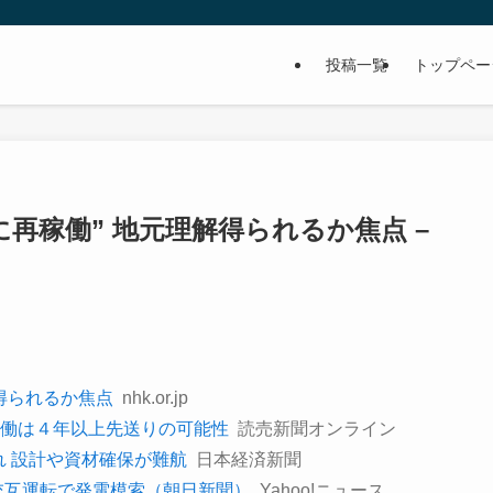
投稿一覧
トップペー
再稼働” 地元理解得られるか焦点 –
解得られるか焦点
nhk.or.jp
働は４年以上先送りの可能性
読売新聞オンライン
れ 設計や資材確保が難航
日本経済新聞
交互運転で発電模索（朝日新聞）
Yahoo!ニュース