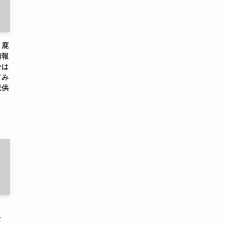
、鹿
情報
分は
てみ
提供
に
タ