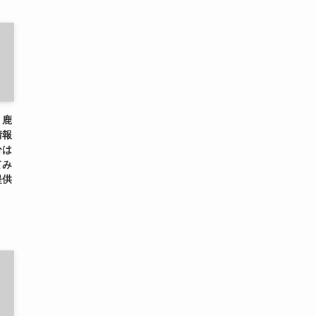
、鹿
情報
分は
てみ
提供