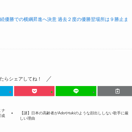
続優勝での横綱昇進へ決意 過去２度の優勝翌場所は９勝止ま
たらシェアしてね！
ミナ
【謎】日本の高齢者がAdoやtukiのような顔出ししない歌手に厳
育成
しい理由