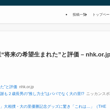
投稿一覧
トップペー
将来の希望生まれた”と評価 – nhk.or.j
た”と評価
nhk.or.jp
も２歳長男の“推し力士”はパパでなく大の里!?
ニッカンスポ
い」大相撲・大の里優勝記念グッズに驚き「これは…」（THE