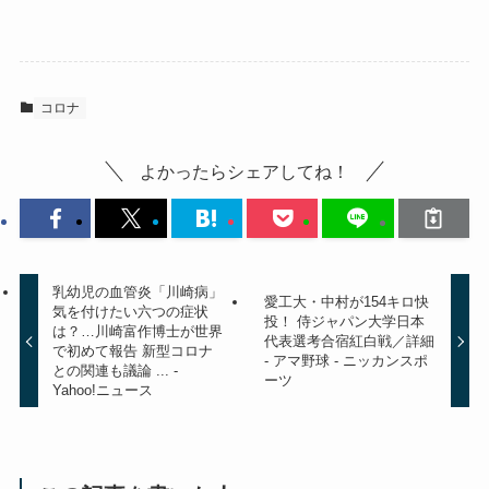
コロナ
よかったらシェアしてね！
乳幼児の血管炎「川崎病」
愛工大・中村が154キロ快
気を付けたい六つの症状
投！ 侍ジャパン大学日本
は？…川崎富作博士が世界
代表選考合宿紅白戦／詳細
で初めて報告 新型コロナ
- アマ野球 - ニッカンスポ
との関連も議論 ... -
ーツ
Yahoo!ニュース