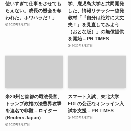
使いすぎて仕事をさせても
学、鹿児島大学と共同開発
らえない。成長の機会を奪
した、情報リテラシー啓発
われた。ホワハラだ！」
教材「『自分は絶対に大丈
夫！』を見直してみよう
2025年3月27日
（おとな版）」の無償提供
を開始 – PR TIMES
2025年3月27日
米20州と首都の司法長官、
スマート入試、東北大学
トランプ政権の法曹界攻撃
FGLの公正なオンライン入
を連名で非難 – ロイター
試を支援 – PR TIMES
(Reuters Japan)
2025年3月27日
2025年3月27日