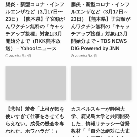
腸炎・新型コロナ・インフ
腸炎・新型コロナ・インフ
ルエンザなど（3月17日〜
ルエンザなど（3月17日～
23日）【熊本県】子宮頸が
23日）【熊本県】子宮頸が
んワクチン無料の「キャッ
んワクチン無料の「キャッ
チアップ接種」対象は3月
チアップ接種」対象は3月
開始分まで（RKK熊本放
開始分まで – TBS NEWS
送） – Yahoo!ニュース
DIG Powered by JNN
2025年3月27日
2025年3月27日
【悲報】若者「上司が気を
カスペルスキーが静岡大
使いすぎて仕事をさせても
学、鹿児島大学と共同開発
らえない。成長の機会を奪
した、情報リテラシー啓発
われた。ホワハラだ！」
教材「『自分は絶対に大丈