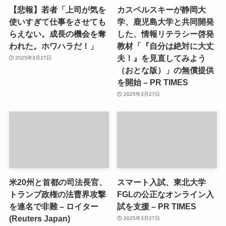
【悲報】若者「上司が気を
カスペルスキーが静岡大
使いすぎて仕事をさせても
学、鹿児島大学と共同開発
らえない。成長の機会を奪
した、情報リテラシー啓発
われた。ホワハラだ！」
教材「『自分は絶対に大丈
夫！』を見直してみよう
2025年3月27日
（おとな版）」の無償提供
を開始 – PR TIMES
2025年3月27日
米20州と首都の司法長官、
スマート入試、東北大学
トランプ政権の法曹界攻撃
FGLの公正なオンライン入
を連名で非難 – ロイター
試を支援 – PR TIMES
(Reuters Japan)
2025年3月27日