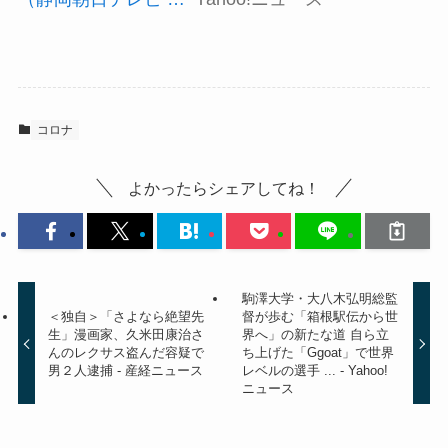
コロナ
よかったらシェアしてね！
駒澤大学・大八木弘明総監
＜独自＞「さよなら絶望先
督が歩む「箱根駅伝から世
生」漫画家、久米田康治さ
界へ」の新たな道 自ら立
んのレクサス盗んだ容疑で
ち上げた「Ggoat」で世界
男２人逮捕 - 産経ニュース
レベルの選手 ... - Yahoo!
ニュース