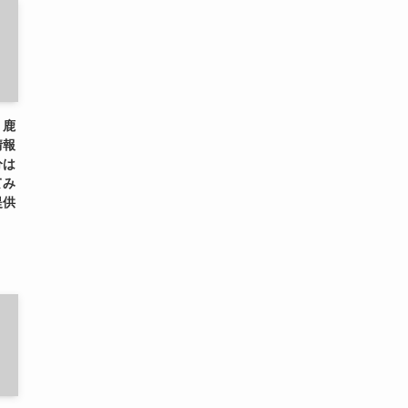
、鹿
情報
分は
てみ
提供