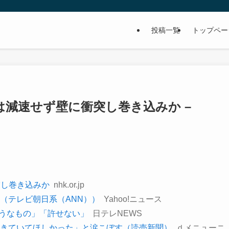
投稿一覧
トップペー
車は減速せず壁に衝突し巻き込みか –
突し巻き込みか
nhk.or.jp
」（テレビ朝日系（ANN））
Yahoo!ニュース
ようなもの」「許せない」
日テレNEWS
きていてほしかった」と涙こぼす（読売新聞）
ｄメニューニ