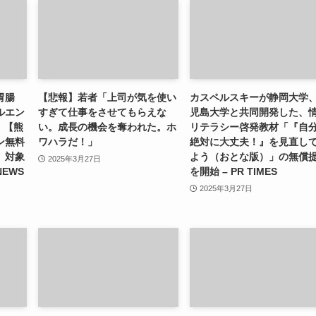
胃腸
【悲報】若者「上司が気を使い
カスペルスキーが静岡大学
ルエン
すぎて仕事をさせてもらえな
児島大学と共同開発した、
）【熊
い。成長の機会を奪われた。ホ
リテラシー啓発教材「『自
ン無料
ワハラだ！」
絶対に大丈夫！』を見直し
」対象
よう（おとな版）」の無償
2025年3月27日
NEWS
を開始 – PR TIMES
2025年3月27日