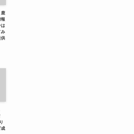
、鹿
情報
分は
てみ
提供
に
タ
り
育成