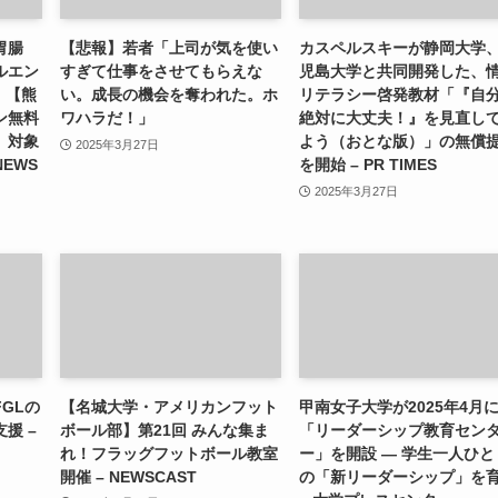
胃腸
【悲報】若者「上司が気を使い
カスペルスキーが静岡大学
ルエン
すぎて仕事をさせてもらえな
児島大学と共同開発した、
）【熊
い。成長の機会を奪われた。ホ
リテラシー啓発教材「『自
ン無料
ワハラだ！」
絶対に大丈夫！』を見直し
」対象
よう（おとな版）」の無償
2025年3月27日
NEWS
を開始 – PR TIMES
2025年3月27日
GLの
【名城大学・アメリカンフット
甲南女子大学が2025年4月
援 –
ボール部】第21回 みんな集ま
「リーダーシップ教育セン
れ！フラッグフットボール教室
ー」を開設 ― 学生一人ひと
開催 – NEWSCAST
の「新リーダーシップ」を