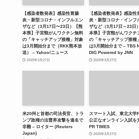
【感染者数発表】感染性胃腸
【感染者数発表】感染性
炎・新型コロナ・インフルエン
炎・新型コロナ・インフ
ザなど（3月17日〜23日）【熊
ザなど（3月17日～23日
本県】子宮頸がんワクチン無料
本県】子宮頸がんワクチ
の「キャッチアップ接種」対象
の「キャッチアップ接種
は3月開始分まで（RKK熊本放
は3月開始分まで – TBS 
送） – Yahoo!ニュース
DIG Powered by JNN
2025年3月27日
2025年3月27日
米20州と首都の司法長官、トラ
スマート入試、東北大学F
ンプ政権の法曹界攻撃を連名で
公正なオンライン入試を支
非難 – ロイター (Reuters
PR TIMES
Japan)
2025年3月27日