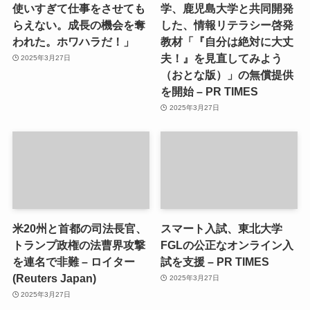
使いすぎて仕事をさせても
学、鹿児島大学と共同開発
らえない。成長の機会を奪
した、情報リテラシー啓発
われた。ホワハラだ！」
教材「『自分は絶対に大丈
夫！』を見直してみよう
2025年3月27日
（おとな版）」の無償提供
を開始 – PR TIMES
2025年3月27日
米20州と首都の司法長官、
スマート入試、東北大学
トランプ政権の法曹界攻撃
FGLの公正なオンライン入
を連名で非難 – ロイター
試を支援 – PR TIMES
(Reuters Japan)
2025年3月27日
2025年3月27日