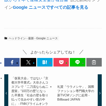
イン
Google ニュースですべての記事を見る
ヘッドライン - 最新 - Google ニュース
よかったらシェアしてね！
「仮装大会」ではない『京
都大学卒業式』大谷さんコ
スプレで「二刀流ならぬ二
礼賛「ウラメシヤ」、国際
度留」“103万の壁”になっ
ファッション専門職大学の
た卒業生「社会の壁を取り
新TVCMソングに起用 -
払って住みやすい世の中
Billboard JAPAN
に」 - FNNプライムオンラ