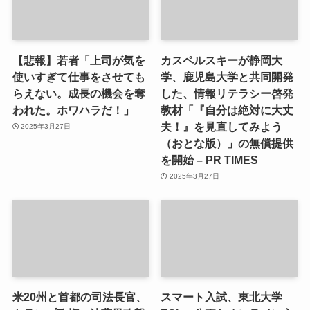
【悲報】若者「上司が気を
カスペルスキーが静岡大
使いすぎて仕事をさせても
学、鹿児島大学と共同開発
らえない。成長の機会を奪
した、情報リテラシー啓発
われた。ホワハラだ！」
教材「『自分は絶対に大丈
夫！』を見直してみよう
2025年3月27日
（おとな版）」の無償提供
を開始 – PR TIMES
2025年3月27日
米20州と首都の司法長官、
スマート入試、東北大学