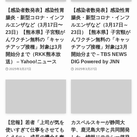
【感染者数発表】感染性胃
【感染者数発表】感染性胃
腸炎・新型コロナ・インフ
腸炎・新型コロナ・インフ
ルエンザなど（3月17日〜
ルエンザなど（3月17日～
23日）【熊本県】子宮頸が
23日）【熊本県】子宮頸が
んワクチン無料の「キャッ
んワクチン無料の「キャッ
チアップ接種」対象は3月
チアップ接種」対象は3月
開始分まで（RKK熊本放
開始分まで – TBS NEWS
送） – Yahoo!ニュース
DIG Powered by JNN
2025年3月27日
2025年3月27日
【悲報】若者「上司が気を
カスペルスキーが静岡大
使いすぎて仕事をさせても
学、鹿児島大学と共同開発
らえない。成長の機会を奪
した、情報リテラシー啓発