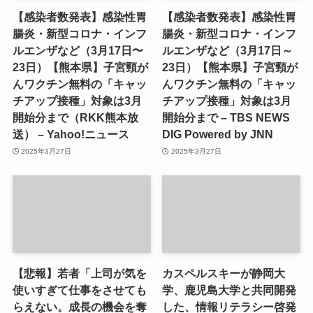
【感染者数発表】感染性胃
【感染者数発表】感染性胃
腸炎・新型コロナ・インフ
腸炎・新型コロナ・インフ
ルエンザなど（3月17日〜
ルエンザなど（3月17日～
23日）【熊本県】子宮頸が
23日）【熊本県】子宮頸が
んワクチン無料の「キャッ
んワクチン無料の「キャッ
チアップ接種」対象は3月
チアップ接種」対象は3月
開始分まで（RKK熊本放
開始分まで – TBS NEWS
送） – Yahoo!ニュース
DIG Powered by JNN
2025年3月27日
2025年3月27日
【悲報】若者「上司が気を
カスペルスキーが静岡大
使いすぎて仕事をさせても
学、鹿児島大学と共同開発
らえない。成長の機会を奪
した、情報リテラシー啓発