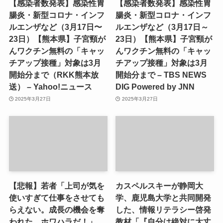
【感染者数発表】感染性胃
【感染者数発表】感染性胃
腸炎・新型コロナ・インフ
腸炎・新型コロナ・インフ
ルエンザなど（3月17日〜
ルエンザなど（3月17日～
23日）【熊本県】子宮頸が
23日）【熊本県】子宮頸が
んワクチン無料の「キャッ
んワクチン無料の「キャッ
チアップ接種」対象は3月
チアップ接種」対象は3月
開始分まで（RKK熊本放
開始分まで – TBS NEWS
送） – Yahoo!ニュース
DIG Powered by JNN
2025年3月27日
2025年3月27日
【悲報】若者「上司が気を
カスペルスキーが静岡大
使いすぎて仕事をさせても
学、鹿児島大学と共同開発
らえない。成長の機会を奪
した、情報リテラシー啓発
われた。ホワハラだ！」
教材「『自分は絶対に大丈