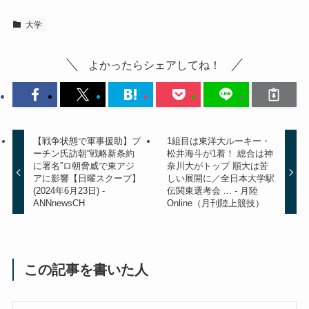
大学
よかったらシェアしてね！
【戦争状態で軍事援助】プ
1組目は東洋大ルーキー・
ーチン氏訪朝“戦略新条約
松井海斗が1着！ 総合は神
に署名”ロ朝脅威で東アジ
奈川大がトップ 順大は苦
アに影響【日曜スクープ】
しい展開に／全日本大学駅
(2024年6月23日) -
伝関東選考会 ... - 月陸
ANNnewsCH
Online（月刊陸上競技）
この記事を書いた人