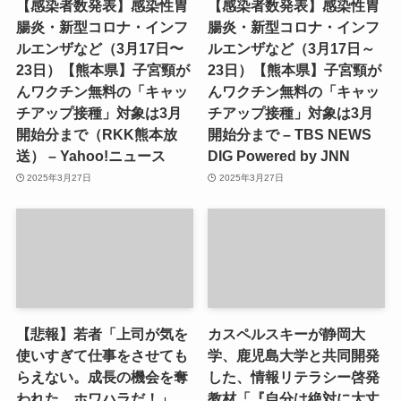
【感染者数発表】感染性胃
【感染者数発表】感染性胃
腸炎・新型コロナ・インフ
腸炎・新型コロナ・インフ
ルエンザなど（3月17日〜
ルエンザなど（3月17日～
23日）【熊本県】子宮頸が
23日）【熊本県】子宮頸が
んワクチン無料の「キャッ
んワクチン無料の「キャッ
チアップ接種」対象は3月
チアップ接種」対象は3月
開始分まで（RKK熊本放
開始分まで – TBS NEWS
送） – Yahoo!ニュース
DIG Powered by JNN
2025年3月27日
2025年3月27日
【悲報】若者「上司が気を
カスペルスキーが静岡大
使いすぎて仕事をさせても
学、鹿児島大学と共同開発
らえない。成長の機会を奪
した、情報リテラシー啓発
われた。ホワハラだ！」
教材「『自分は絶対に大丈