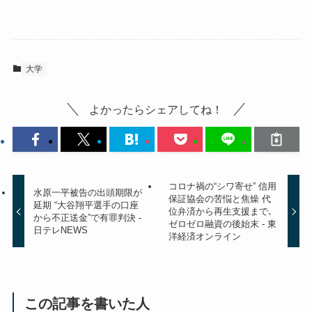
大学
よかったらシェアしてね！
コロナ禍の“シワ寄せ” 信用
水原一平被告の出頭期限が
保証協会の苦悩と焦燥 代
延期 “大谷翔平選手の口座
位弁済から再生支援まで､
から不正送金”で有罪判決 -
ゼロゼロ融資の後始末 - 東
日テレNEWS
洋経済オンライン
この記事を書いた人