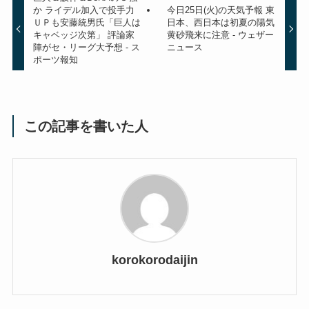
か ライデル加入で投手力
今日25日(火)の天気予報 東
ＵＰも安藤統男氏「巨人は
日本、西日本は初夏の陽気
キャベッジ次第」 評論家
黄砂飛来に注意 - ウェザー
陣がセ・リーグ大予想 - ス
ニュース
ポーツ報知
この記事を書いた人
korokorodaijin