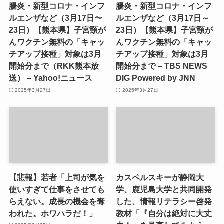
腸炎・新型コロナ・インフ
腸炎・新型コロナ・インフ
ルエンザなど（3月17日〜
ルエンザなど（3月17日～
23日）【熊本県】子宮頸が
23日）【熊本県】子宮頸が
んワクチン無料の「キャッ
んワクチン無料の「キャッ
チアップ接種」対象は3月
チアップ接種」対象は3月
開始分まで（RKK熊本放
開始分まで – TBS NEWS
送） – Yahoo!ニュース
DIG Powered by JNN
2025年3月27日
2025年3月27日
【悲報】若者「上司が気を
カスペルスキーが静岡大
使いすぎて仕事をさせても
学、鹿児島大学と共同開発
らえない。成長の機会を奪
した、情報リテラシー啓発
われた。ホワハラだ！」
教材「『自分は絶対に大丈