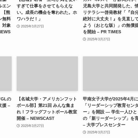
ルエン
すぎて仕事をさせてもらえな
児島大学と共同開発した、
）【熊
い。成長の機会を奪われた。ホ
リテラシー啓発教材「『自
ン無料
ワハラだ！」
絶対に大丈夫！』を見直し
」対象
よう（おとな版）」の無償
2025年3月27日
NEWS
を開始 – PR TIMES
2025年3月27日
GLの
【名城大学・アメリカンフット
甲南女子大学が2025年4月
援 –
ボール部】第21回 みんな集ま
「リーダーシップ教育セン
れ！フラッグフットボール教室
ー」を開設 ― 学生一人ひと
開催 – NEWSCAST
の「新リーダーシップ」を
– 大学プレスセンター
2025年3月27日
2025年3月27日