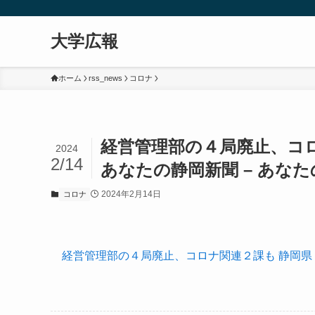
大学広報
ホーム
rss_news
コロナ
経営管理部の４局廃止、コ
2024
2/14
あなたの静岡新聞 – あな
2024年2月14日
コロナ
経営管理部の４局廃止、コロナ関連２課も 静岡