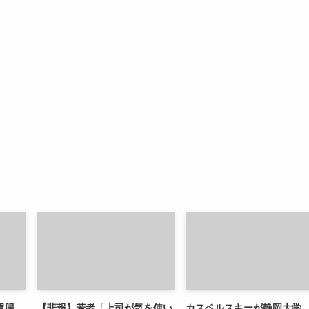
胃腸
【悲報】若者「上司が気を使い
カスペルスキーが静岡大学