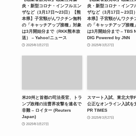
炎・新型コロナ・インフルエン
炎・新型コロナ・インフ
ザなど（3月17日〜23日）【熊
ザなど（3月17日～23日
本県】子宮頸がんワクチン無料
本県】子宮頸がんワクチ
の「キャッチアップ接種」対象
の「キャッチアップ接種
は3月開始分まで（RKK熊本放
は3月開始分まで – TBS 
送） – Yahoo!ニュース
DIG Powered by JNN
2025年3月27日
2025年3月27日
米20州と首都の司法長官、トラ
スマート入試、東北大学F
ンプ政権の法曹界攻撃を連名で
公正なオンライン入試を支
非難 – ロイター (Reuters
PR TIMES
Japan)
2025年3月27日
2025年3月27日