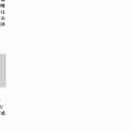
情報
分は
てみ
提供
に
タ
り
育成