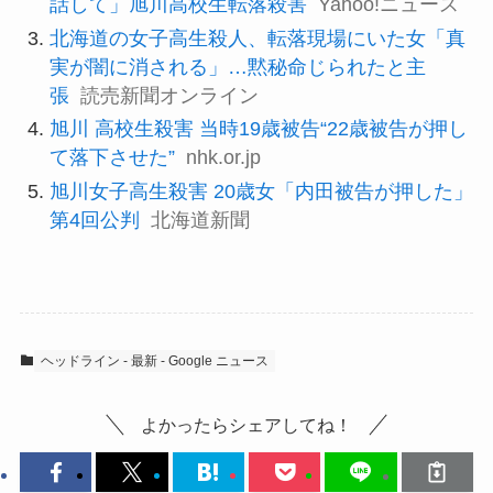
話して」旭川高校生転落殺害
Yahoo!ニュース
北海道の女子高生殺人、転落現場にいた女「真
実が闇に消される」…黙秘命じられたと主
張
読売新聞オンライン
旭川 高校生殺害 当時19歳被告“22歳被告が押し
て落下させた”
nhk.or.jp
旭川女子高生殺害 20歳女「内田被告が押した」
第4回公判
北海道新聞
ヘッドライン - 最新 - Google ニュース
よかったらシェアしてね！