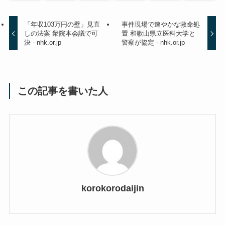
「年収103万円の壁」見直
事件現場で速やかな救命処
しの法案 衆院本会議で可
置 和歌山県立医科大学と
決 - nhk.or.jp
警察が協定 - nhk.or.jp
この記事を書いた人
korokorodaijin