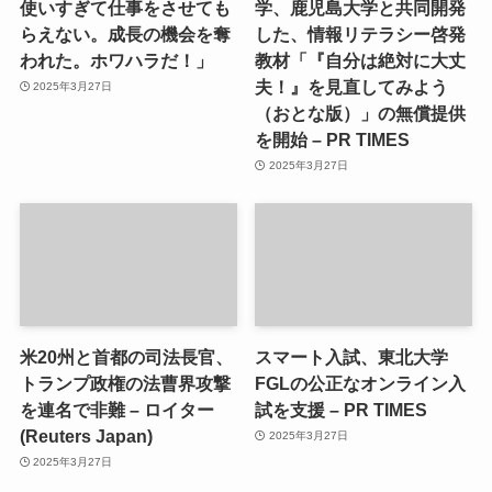
使いすぎて仕事をさせても
学、鹿児島大学と共同開発
らえない。成長の機会を奪
した、情報リテラシー啓発
われた。ホワハラだ！」
教材「『自分は絶対に大丈
夫！』を見直してみよう
2025年3月27日
（おとな版）」の無償提供
を開始 – PR TIMES
2025年3月27日
米20州と首都の司法長官、
スマート入試、東北大学
トランプ政権の法曹界攻撃
FGLの公正なオンライン入
を連名で非難 – ロイター
試を支援 – PR TIMES
(Reuters Japan)
2025年3月27日
2025年3月27日