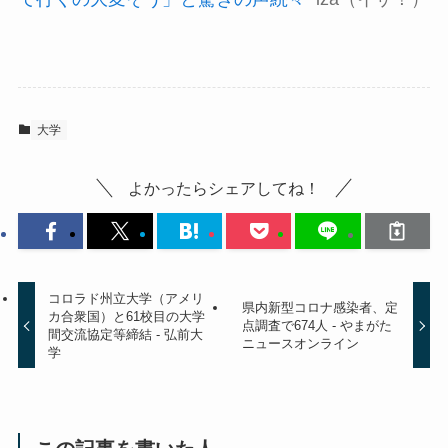
大学
よかったらシェアしてね！
コロラド州立大学（アメリ
県内新型コロナ感染者、定
カ合衆国）と61校目の大学
点調査で674人 - やまがた
間交流協定等締結 - 弘前大
ニュースオンライン
学