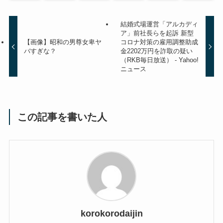
結婚式場運営「アルカディ
ア」前社長らを起訴 新型
【画像】昭和の男尊女卑ヤ
コロナ対策の雇用調整助成
バすぎな？
金2202万円を詐取の疑い
（RKB毎日放送） - Yahoo!
ニュース
この記事を書いた人
korokorodaijin