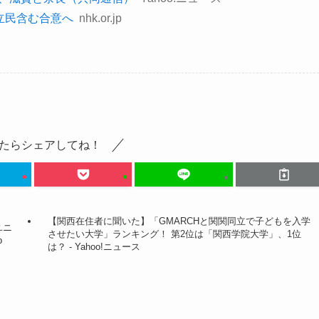
 立民含む合意へ
nhk.or.jp
たらシェアしてね！
【関西在住者に聞いた】「GMARCHと関関同立で子どもを入学
ユニ
させたい大学」ランキング！ 第2位は「関西学院大学」、1位
b
は？ - Yahoo!ニュース