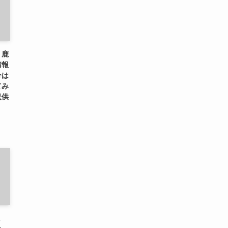
、鹿
情報
分は
てみ
提供
に