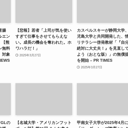
胃腸
【悲報】若者「上司が気を使い
カスペルスキーが静岡大学
ルエン
すぎて仕事をさせてもらえな
児島大学と共同開発した、
）【熊
い。成長の機会を奪われた。ホ
リテラシー啓発教材「『自
ン無料
ワハラだ！」
絶対に大丈夫！』を見直し
」対象
よう（おとな版）」の無償
2025年3月27日
NEWS
を開始 – PR TIMES
2025年3月27日
GLの
【名城大学・アメリカンフット
甲南女子大学が2025年4月