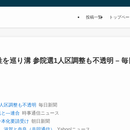
投稿一覧
トップペー
を巡り溝 参院選1人区調整も不透明 – 毎
1人区調整も不透明
毎日新聞
民と―連合
時事通信ニュース
一本化要請受け
朝日新聞
区、滋賀と奈良（共同通信）
Yahoo!ニュース