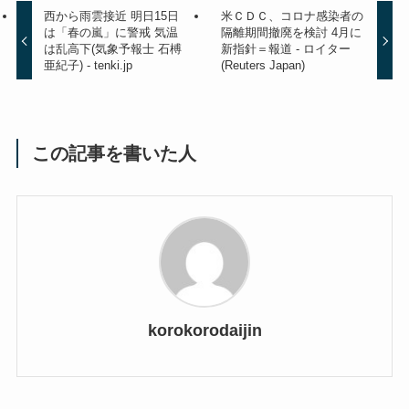
西から雨雲接近 明日15日
米ＣＤＣ、コロナ感染者の
は「春の嵐」に警戒 気温
隔離期間撤廃を検討 4月に
は乱高下(気象予報士 石榑
新指針＝報道 - ロイター
亜紀子) - tenki.jp
(Reuters Japan)
この記事を書いた人
korokorodaijin