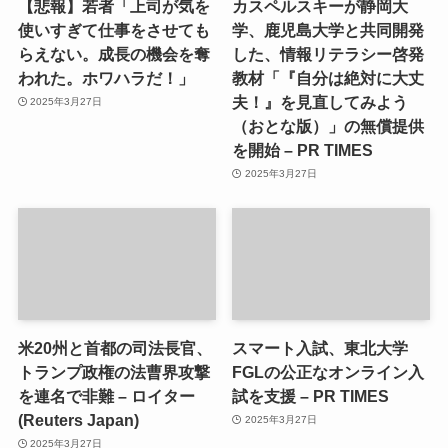
【悲報】若者「上司が気を
カスペルスキーが静岡大
使いすぎて仕事をさせても
学、鹿児島大学と共同開発
らえない。成長の機会を奪
した、情報リテラシー啓発
われた。ホワハラだ！」
教材「『自分は絶対に大丈
夫！』を見直してみよう
2025年3月27日
（おとな版）」の無償提供
を開始 – PR TIMES
2025年3月27日
米20州と首都の司法長官、
スマート入試、東北大学
トランプ政権の法曹界攻撃
FGLの公正なオンライン入
を連名で非難 – ロイター
試を支援 – PR TIMES
(Reuters Japan)
2025年3月27日
2025年3月27日